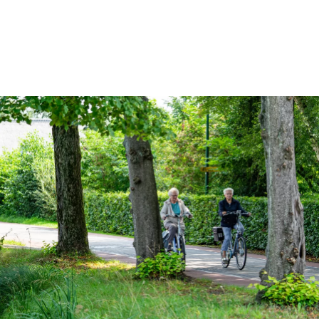
n
Sluiten
s DNA
e van morgen
leefomgeving
me toekomst
en
fgoed
en welzijn