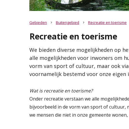
Sociale krac
Hoe werkt de website?
Recreatie en toerisme
Cultuurhisto
Rol van de gemeente
Natuur en l
Relatie met andere visies
Gebieden
Buitengebied
Recreatie en toerisme
Regionale samenwerking
We bieden diverse mogelijkheden op het gebied 
Gebiede
Van visie naar uitvoering
recreatie verstaan we alle mogelijkheden voor i
Recreatie en toerisme
Samenvattingskaart
Kern Donge
tijd te besteden. Dit kan bijvoorbeeld in de vor
's Gravenmo
cultuur, maar ook via wandelen, fietsen en varen.
We bieden diverse mogelijkheden op het
Contact
Historische l
voornamelijk bestemd voor onze eigen inwoners
alle mogelijkheden voor inwoners om hun 
Bedrijventer
regio.
vorm van sport of cultuur, maar ook via 
voornamelijk bestemd voor onze eigen i
Lees verder
Wat is recreatie en toerisme?
Onder recreatie verstaan we alle mogelijkhede
bijvoorbeeld in de vorm van sport of cultuur,
we mensen die niet in onze gemeente wonen, m