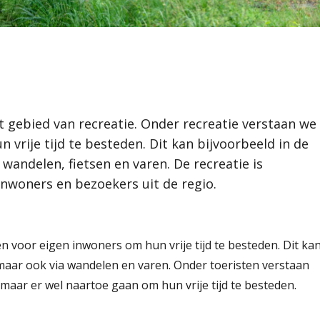
ht
rie en erfgoed
andschap
van recreatie. Onder
n
nwoners om hun vrije
n
m van sport of
er, Klein-Dongen en Vaart
 De recreatie is
 gebied van recreatie. Onder recreatie verstaan we
inten
 en bezoekers uit de
vrije tijd te besteden. Dit kan bijvoorbeeld in de
reinen
wandelen, fietsen en varen. De recreatie is
nwoners en bezoekers uit de regio.
n voor eigen inwoners om hun vrije tijd te besteden. Dit ka
 maar ook via wandelen en varen. Onder toeristen verstaan
aar er wel naartoe gaan om hun vrije tijd te besteden.