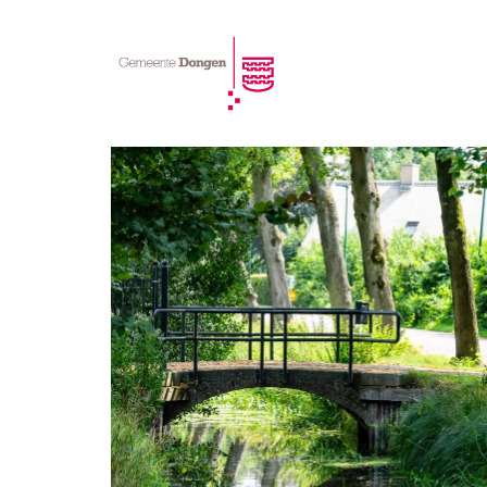
Zoeken
Zoeke
Ambities
Het Dongen
Welkom bij de online omgevingsvisie van
De economi
de gemeente Dongen.
De gezonde 
Een duurza
In de omgevingsvisie laten we zien waar
Thema's
de gemeente Dongen voor staat en waar
we naar toe willen in de toekomst. De
Wonen
combinatie van ‘thema’s’, ‘waarden’ en
Voorziening
‘ambities’ bepaalt de mogelijkheden voor
Cultureel er
nieuwe initiatieven in onze verschillende
Gezondheid 
gebieden.
Toon alle
Wat is een omgevingsvisie?
Waarden
Proces
Gebieden
Buitengebied
Recreatie en toerisme