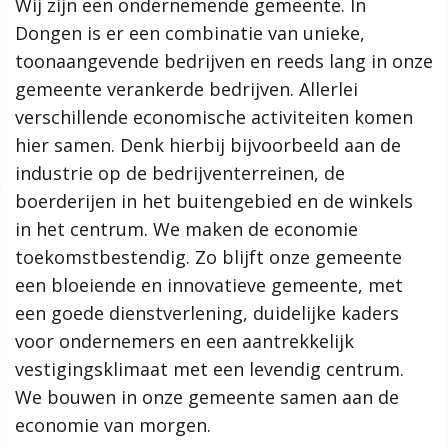
Wij zijn een ondernemende gemeente. In
Rol van de gemeente
Dongen is er een combinatie van unieke,
Relatie met andere visies
Regionale samenwerking
toonaangevende bedrijven en reeds lang in onze
Van visie naar uitvoering
gemeente verankerde bedrijven. Allerlei
Samenvattingskaart
verschillende economische activiteiten komen
hier samen. Denk hierbij bijvoorbeeld aan de
Contact
industrie op de bedrijventerreinen, de
boerderijen in het buitengebied en de winkels
Zoeken
in het centrum. We maken de economie
toekomstbestendig. Zo blijft onze gemeente
Ambities
een bloeiende en innovatieve gemeente, met
een goede dienstverlening, duidelijke kaders
Het Dongens DNA
voor ondernemers en een aantrekkelijk
De economie van morgen
De gezonde leefomgeving
vestigingsklimaat met een levendig centrum.
Een duurzame toekomst
We bouwen in onze gemeente samen aan de
economie van morgen.
Thema's